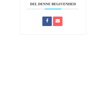
DEL DENNE BEGIVENHED
Om Aktiv Natur Velvære
Vi håber de enkelte sider kan give dig indsigt i vores
forenings aktiviteter. Samt at du evt. vil få inspiration til