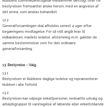
klubbens stemmeberettigede medlemmer skriftligt over for
bestyrelsen fremsætter ønske herom, med en angivelse af
det emne, som ønskes behandlet.
12.2
Generalforsamlingen skal afholdes senest 4 uger efter
begæringens modtagelse. For så vidt angår krav til
indkaldelsen, mødets ledelse, afstemning m.m. gælder de
samme bestemmelser som for den ordinære
generalforsamling.
13. Bestyrelse – Valg
13.1
Bestyrelsen er klubbens daglige ledelse og repræsenterer
klubben i alle forhold.
13.2
Bestyrelsen kan udpege enkeltpersoner, nedsætte udvalg og
arbejdsgrupper til varetagelse af løbende eller enkeltstående