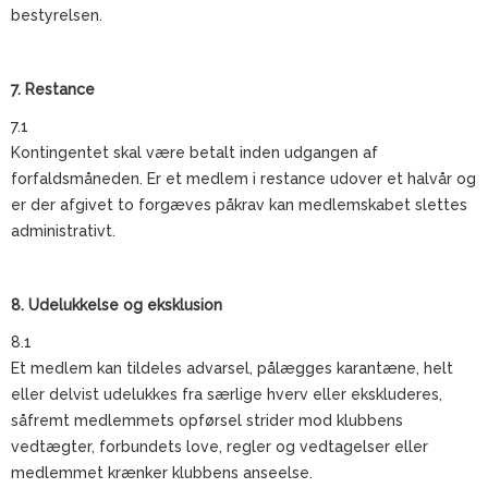
bestyrelsen.
7. Restance
7.1
Kontingentet skal være betalt inden udgangen af
forfaldsmåneden. Er et medlem i restance udover et halvår og
er der afgivet to forgæves påkrav kan medlemskabet slettes
administrativt.
8. Udelukkelse og eksklusion
8.1
Et medlem kan tildeles advarsel, pålægges karantæne, helt
eller delvist udelukkes fra særlige hverv eller ekskluderes,
såfremt medlemmets opførsel strider mod klubbens
vedtægter, forbundets love, regler og vedtagelser eller
medlemmet krænker klubbens anseelse.